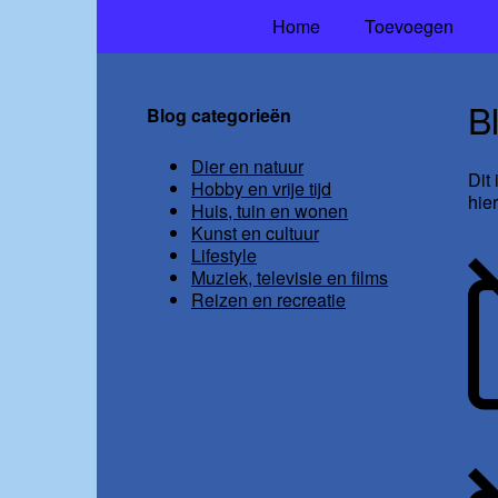
Home
Toevoegen
B
Blog categorieën
Dier en natuur
Dit
Hobby en vrije tijd
hie
Huis, tuin en wonen
Kunst en cultuur
Lifestyle
Muziek, televisie en films
Reizen en recreatie