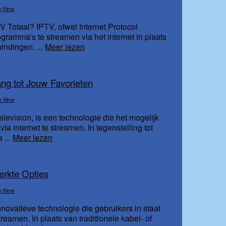
n films
 Totaal? IPTV, ofwel Internet Protocol
ogramma's te streamen via het internet in plaats
bindingen. ...
Meer lezen
ng tot Jouw Favorieten
n films
elevision, is een technologie die het mogelijk
a internet te streamen. In tegenstelling tot
 ...
Meer lezen
rkte Opties
n films
novatieve technologie die gebruikers in staat
streamen. In plaats van traditionele kabel- of