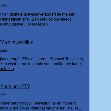
n films
d van digitale televisie verandert de manier
films kijken snel. Een service die steeds
e innovatieve ...
Meer lezen
TV en mytvonline
n films
kervaring? IPTV, of Internet Protocol Television,
ken via internet in plaats van traditionele kabel-
er lezen
ja Premium IPTV
n films
r Internet Protocol Television, är en modern
tt ta emot TV-sändningar via internet istället ...