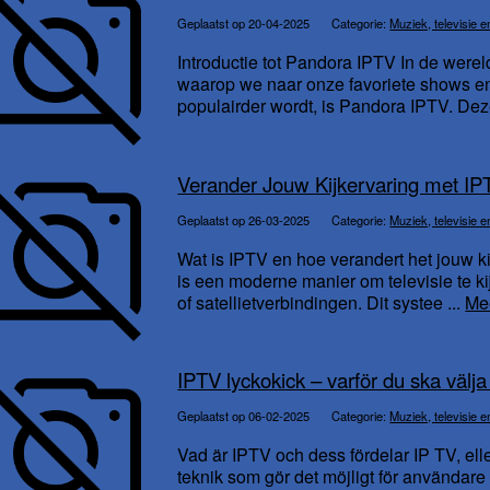
Geplaatst op 20-04-2025
Categorie:
Muziek, televisie e
Introductie tot Pandora IPTV In de werel
waarop we naar onze favoriete shows en 
populairder wordt, is Pandora IPTV. Dez
Verander Jouw Kijkervaring met IP
Geplaatst op 26-03-2025
Categorie:
Muziek, televisie e
Wat is IPTV en hoe verandert het jouw kij
is een moderne manier om televisie te kij
of satellietverbindingen. Dit systee ...
Me
IPTV lyckokick – varför du ska väl
Geplaatst op 06-02-2025
Categorie:
Muziek, televisie e
Vad är IPTV och dess fördelar IP TV, elle
teknik som gör det möjligt för användare a