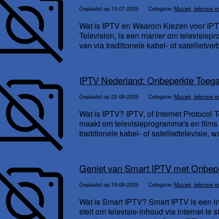
Geplaatst op 10-07-2025
Categorie:
Muziek, televisie e
Wat is IPTV en Waarom Kiezen voor IPTV
Television, is een manier om televisiepr
van via traditionele kabel- of satellietver
IPTV Nederland: Onbeperkte Toega
Geplaatst op 22-06-2025
Categorie:
Muziek, televisie e
Wat is IPTV? IPTV, of Internet Protocol T
maakt om televisieprogramma's en films vi
traditionele kabel- of satelliettelevisie, wa
Geniet van Smart IPTV met Onbepe
Geplaatst op 19-06-2025
Categorie:
Muziek, televisie e
Wat is Smart IPTV? Smart IPTV is een in
stelt om televisie-inhoud via internet te 