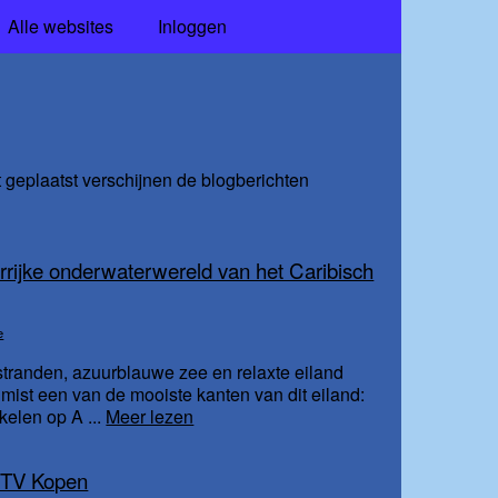
Alle websites
Inloggen
t geplaatst verschijnen de blogberichten
rrijke onderwaterwereld van het Caribisch
e
stranden, azuurblauwe zee en relaxte eiland
t, mist een van de mooiste kanten van dit eiland:
elen op A ...
Meer lezen
IPTV Kopen