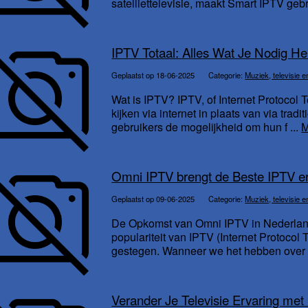
satelliettelevisie, maakt Smart IPTV gebr
IPTV Totaal: Alles Wat Je Nodig He
Geplaatst op 18-06-2025
Categorie:
Muziek, televisie e
Wat is IPTV? IPTV, of Internet Protocol 
kijken via internet in plaats van via tradi
gebruikers de mogelijkheid om hun f ...
M
Omni IPTV brengt de Beste IPTV er
Geplaatst op 09-06-2025
Categorie:
Muziek, televisie e
De Opkomst van Omni IPTV in Nederland I
populariteit van IPTV (Internet Protocol 
gestegen. Wanneer we het hebben over I
Verander Je Televisie Ervaring me