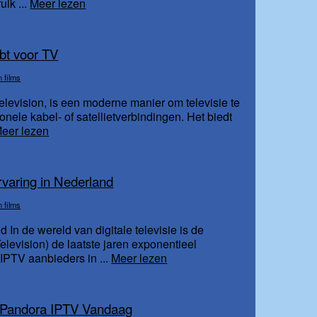
uik ...
Meer lezen
bt voor TV
n films
Television, is een moderne manier om televisie te
tionele kabel- of satellietverbindingen. Het biedt
eer lezen
varing in Nederland
n films
n de wereld van digitale televisie is de
Television) de laatste jaren exponentieel
PTV aanbieders in ...
Meer lezen
t Pandora IPTV Vandaag