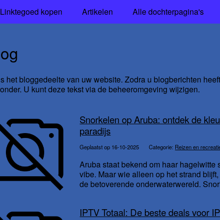
Linktegoed kopen
Artikelen
Alle dochterpagina's
log
 is het bloggedeelte van uw website. Zodra u blogberichten heef
ronder. U kunt deze tekst via de beheeromgeving wijzigen.
Snorkelen op Aruba: ontdek de kleu
paradijs
Geplaatst op 16-10-2025
Categorie:
Reizen en recreati
Aruba staat bekend om haar hagelwitte 
vibe. Maar wie alleen op het strand blijf
de betoverende onderwaterwereld. Snork
IPTV Totaal: De beste deals voor 