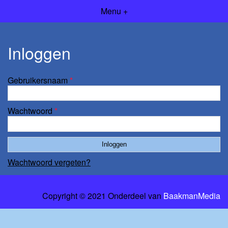
Menu +
Inloggen
Gebruikersnaam
*
Wachtwoord
*
Wachtwoord vergeten?
Copyright © 2021 Onderdeel van
BaakmanMedia