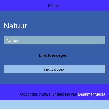
Menu +
Natuur
Natuur
Link toevoegen
Link toevoegen
Copyright © 2021 Onderdeel van
BaakmanMedia