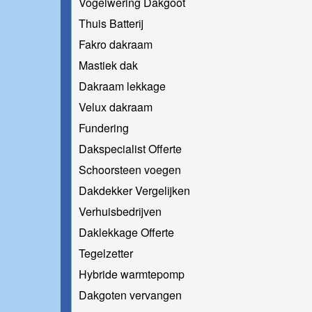
Vogelwering Dakgoot
Thuis Batterij
Fakro dakraam
Mastiek dak
Dakraam lekkage
Velux dakraam
Fundering
Dakspecialist Offerte
Schoorsteen voegen
Dakdekker Vergelijken
Verhuisbedrijven
Daklekkage Offerte
Tegelzetter
Hybride warmtepomp
Dakgoten vervangen