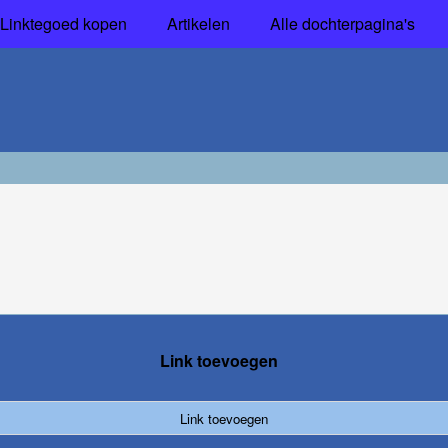
Linktegoed kopen
Artikelen
Alle dochterpagina's
Link toevoegen
Link toevoegen